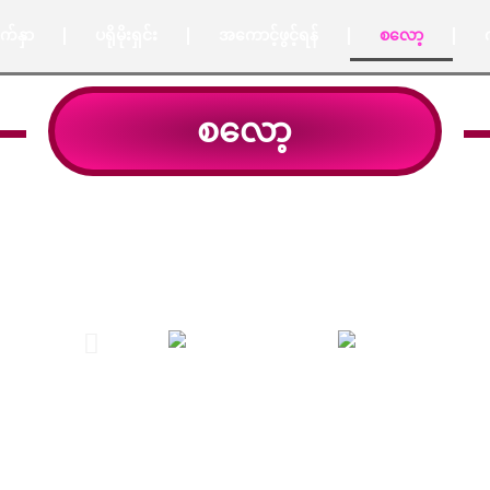
က်နှာ
ပရိုမိုးရှင်း
အကောင့်ဖွင့်ရန်
စလော့
စလော့
လှပသောရုပ်ပုံများနှင့်အတူ ထိပ်တန်းဂိမ်းစခန်းများမှ စ
နာရီ အခမဲ့ စမ်းသုံးကြည့်ပါ။ ယနေ့ကျွန်ုပ်တို့နှင့်အတူ
လိုက်ပါ။